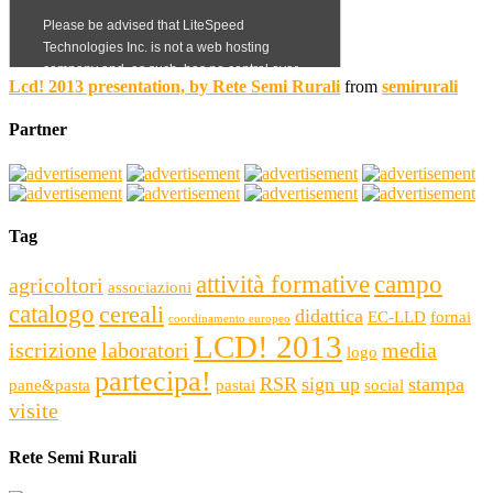
Lcd! 2013 presentation, by Rete Semi Rurali
from
semirurali
Partner
Tag
attività formative
campo
agricoltori
associazioni
catalogo
cereali
didattica
EC-LLD
fornai
coordinamento europeo
LCD! 2013
iscrizione
laboratori
media
logo
partecipa!
RSR
sign up
stampa
pane&pasta
pastai
social
visite
Rete Semi Rurali