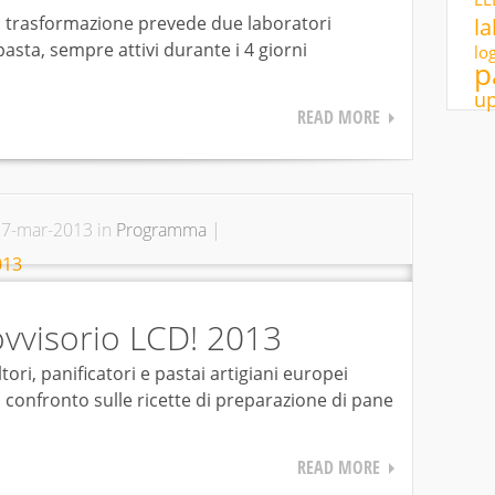
di trasformazione prevede due laboratori
la
pasta, sempre attivi durante i 4 giorni
lo
p
u
READ MORE
7-mar-2013 in
Programma
|
visorio LCD! 2013
ori, panificatori e pastai artigiani europei
n confronto sulle ricette di preparazione di pane
READ MORE