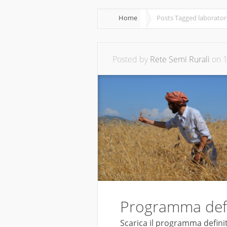
Home
Posts Tagged
laborator
Posted by
Rete Semi Rurali
on 1
Programma defi
Scarica il programma definit