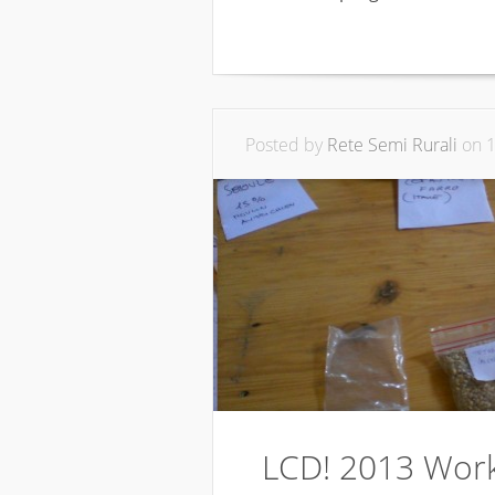
Posted by
Rete Semi Rurali
on 1
LCD! 2013 Wor