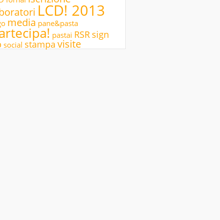
LCD! 2013
boratori
media
go
pane&pasta
artecipa!
RSR
sign
pastai
visite
p
stampa
social