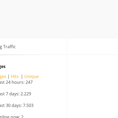
g Traffic
ges
ges
|
Hits
|
Unique
ast 24 hours:
247
ast 7 days:
2.229
ast 30 days:
7.503
nline now: 2