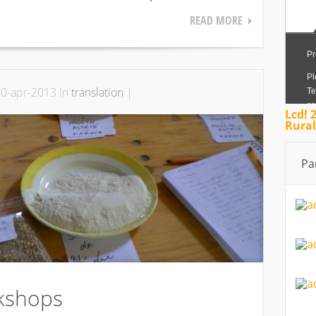
READ MORE
0-apr-2013 in
translation
|
Lcd! 
Rural
Pa
kshops