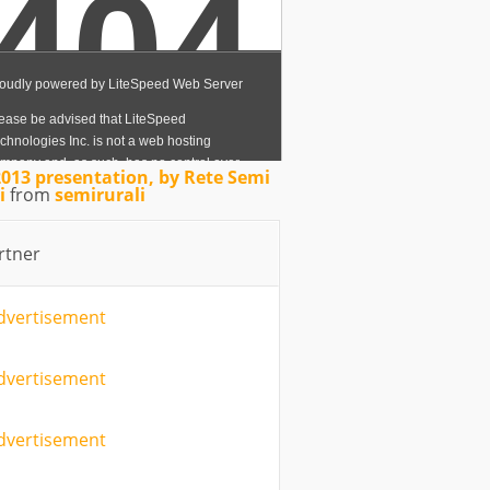
2013 presentation, by Rete Semi
i
from
semirurali
rtner