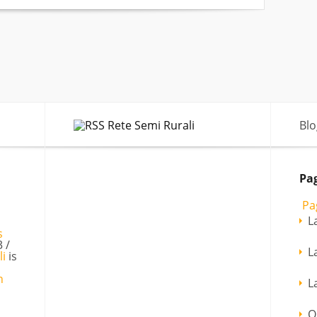
Rete Semi Rurali
Blo
Pa
Pa
L
3 /
L
li
is
n
L
O