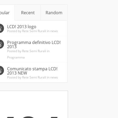
pular
Recent
Random
LCD! 2013 logo
EN
5
Posted by
Rete Semi Rurali
in
news
Programma definitivo LCD!
UN
0
2013
Posted by
Rete Semi Rurali
in
Programma
Comunicato stampa LCD!
EN
0
2013 NEW
Posted by
Rete Semi Rurali
in
news