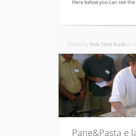
Here below you can see the 
Posted by
Rete Semi Rurali
on 1
Pane&Pasta e la