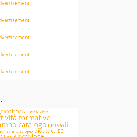
g
ricoltori
associazioni
ttività formative
ampo catalogo
cereali
didattica
EC-
rdinamento europeo
iscrizione
D
fornai