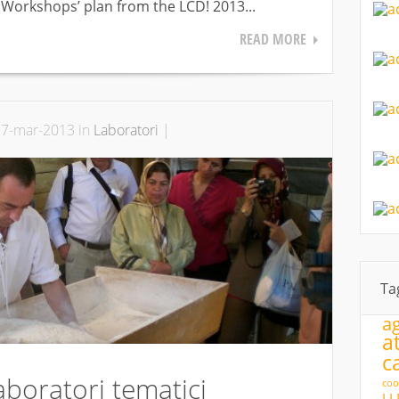
Workshops’ plan from the LCD! 2013...
READ MORE
7-mar-2013 in
Laboratori
|
Ta
ag
a
c
boratori tematici
coo
LL