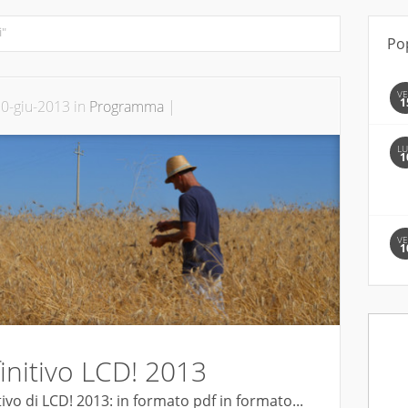
i"
Po
V
1
0-giu-2013 in
Programma
|
L
1
V
1
nitivo LCD! 2013
ivo di LCD! 2013: in formato pdf in formato...