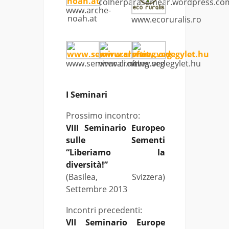
colherparasemear.wordpress.co
www.arche-
noah.at
www.ecoruralis.ro
www.semirurali.net
www.crofting.org
www.vedegylet.hu
I Seminari
Prossimo incontro:
VIII Seminario Europeo
sulle Sementi
“Liberiamo la
diversità!”
(Basilea, Svizzera)
Settembre 2013
Incontri precedenti:
VII Seminario Europe